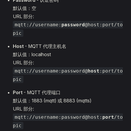
Password
- 认证密码
默认值：空
URL 部分:
mqtt://username:
password
@host:port/to
pic
Host
- MQTT 代理主机名
默认值：localhost
URL 部分:
mqtt://username:password@
host
:port/to
pic
Port
- MQTT 代理端口
默认值：1883 (mqtt) 或 8883 (mqtts)
URL 部分:
mqtt://username:password@host:
port
/to
pic