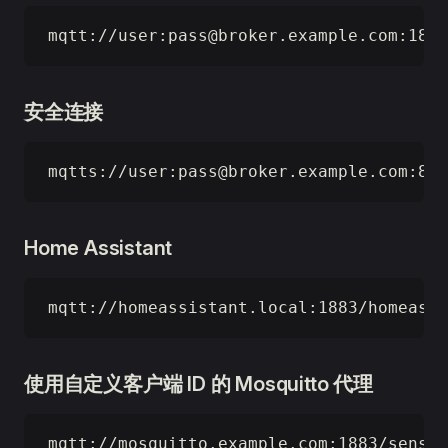
mqtt://user:
pass@broker.example.com
:1883
安全连接
mqtts://user:
pass@broker.example.com
:888
Home Assistant
mqtt://homeassistant.local:1883/homeassi
使用自定义客户端 ID 的 Mosquitto 代理
mqtt://mosquitto.example.com:1883/sensor