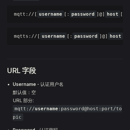
mqtt://[
username
[:
password
]@]
host
[:
mqtts://[
username
[:
password
]@]
host
[:
URL 字段
Username
- 认证用户名
默认值：空
URL 部分:
mqtt://
username
:password@host:port/to
pic