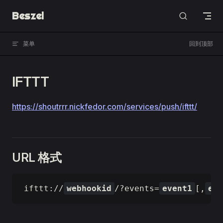
Beszel
Skip to content
菜单
回到顶部
IFTTT
https://shoutrrr.nickfedor.com/services/push/ifttt/
URL 格式
ifttt://
webhookid
/?events=
event1
[,
eve